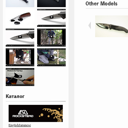
EnglishJapanese