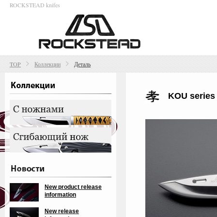
ROCKSTEAD knifes
TOP
Коллекции
Деталь
KOU series
New product release
information
New release