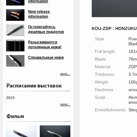
information
New release
information
Остерегайтесь
KOU-ZDP : HONZUKU
дешёвых подделок
Style
Powd
Разыскиваются
Bla
потерянные ножи!
Full length
18
Специальные ножи
Blade
76
Material
ZDP
more...
Thickness
3.7
Weight
106
Hardness
aro
Scale
Alum
2015
ano
more...
Embellishments
Stin