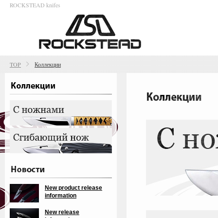
ROCKSTEAD knifes
TOP
Коллекции
New product release
information
New release