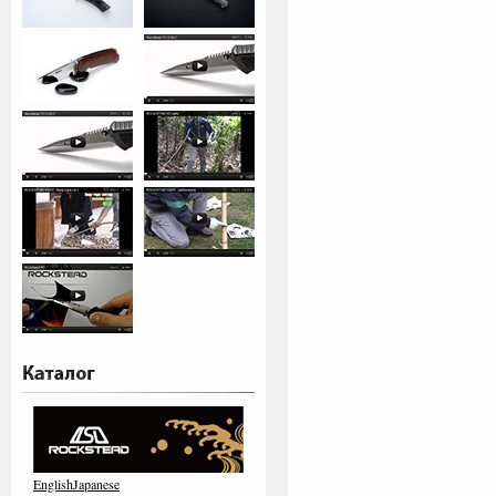
EnglishJapanese