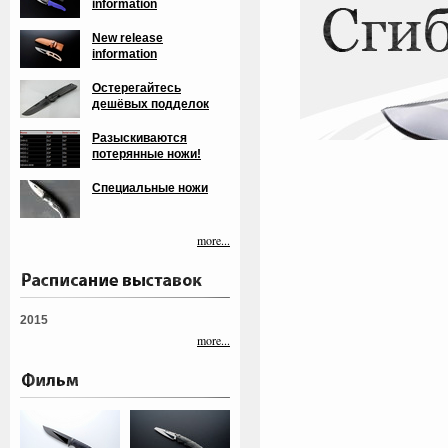
information
New release
information
Остерегайтесь
дешёвых подделок
Разыскиваются
потерянные ножи!
Специальные ножи
more...
2015
more...